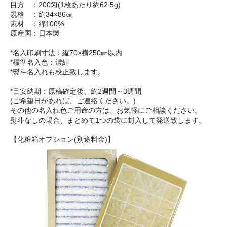
目方 ：200匁(1枚あたり約62.5g)
規格 ：約34×86㎝
素材 ：綿100%
原産国：日本製
*名入印刷寸法：縦70×横250㎜以内
*標準名入色：濃紺
*熨斗名入れも校正致します。
*目安納期：原稿確定後、約2週間～3週間
(ご希望日があれば、ご連絡ください。)
その他の名入れ色ご用命の方は、お気軽にご相談ください。
熨斗なしの場合、まとめて1つの袋に封入して発送致します。
【化粧箱オプション(別途料金)】