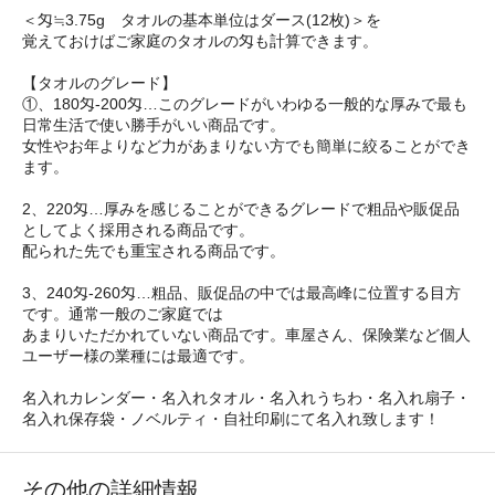
＜匁≒3.75g タオルの基本単位はダース(12枚)＞を
覚えておけばご家庭のタオルの匁も計算できます。
【タオルのグレード】
①、180匁-200匁…このグレードがいわゆる一般的な厚みで最も
日常生活で使い勝手がいい商品です。
女性やお年よりなど力があまりない方でも簡単に絞ることができ
ます。
2、220匁…厚みを感じることができるグレードで粗品や販促品
としてよく採用される商品です。
配られた先でも重宝される商品です。
3、240匁-260匁…粗品、販促品の中では最高峰に位置する目方
です。通常一般のご家庭では
あまりいただかれていない商品です。車屋さん、保険業など個人
ユーザー様の業種には最適です。
名入れカレンダー・名入れタオル・名入れうちわ・名入れ扇子・
名入れ保存袋・ノベルティ・自社印刷にて名入れ致します！
その他の詳細情報