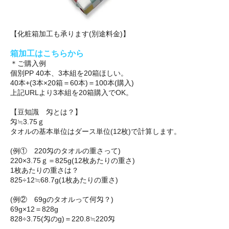
【化粧箱加工も承ります(別途料金)】
箱加工はこちらから
＊ご購入例
個別PP 40本、3本組を20箱ほしい。
40本+(3本×20箱＝60本)＝100本(購入)
上記URLより3本組を20箱購入でOK。
【豆知識 匁とは？】
匁≒3.75ｇ
タオルの基本単位はダース単位(12枚)で計算します。
(例① 220匁のタオルの重さって)
220×3.75ｇ＝825g(12枚あたりの重さ)
1枚あたりの重さは？
825÷12≒68.7g(1枚あたりの重さ)
(例② 69gのタオルって何匁？)
69g×12＝828g
828÷3.75(匁のg)＝220.8≒220匁