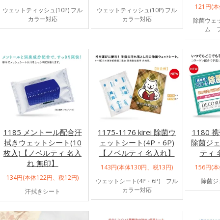
121円(
ウェットティッシュ(10P) フル
ウェットティッシュ(10P) フル
カラー対応
カラー対応
除菌ウェ
ム 
1185 メントール配合汗
1175-1176 kirei 除菌ウ
1180
拭きウェットシート(10
ェットシート(4P・6P)
除菌ジェ
枚入)【ノベルティ 名入
【ノベルティ 名入れ】
ティ 
れ 無印】
143円(本体130円、税13円)
156円(
134円(本体122円、税12円)
ウェットシート(4P・6P) フル
除菌ジ
カラー対応
汗拭きシート