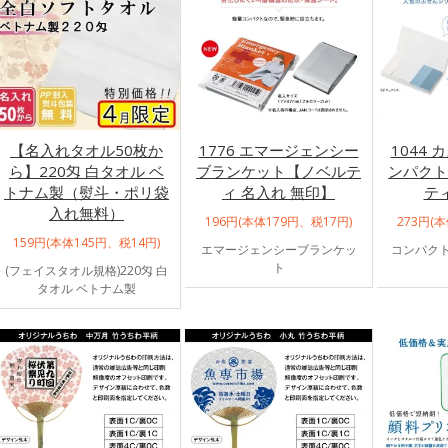
【名入れタオル50枚か
1776 エマージェンシー
1044
ら】220匁 白タオル ベ
ブランケット【ノベルテ
ンパクト
トナム製（熨斗・ポリ袋
ィ 名入れ 無印】
テ
入れ無料）
196円(本体179円、税17円)
273円(
159円(本体145円、税14円)
エマージェンシーブランケッ
コンパクト
ト
(フェイスタオル規格)220匁 白
タオル ベトナム製