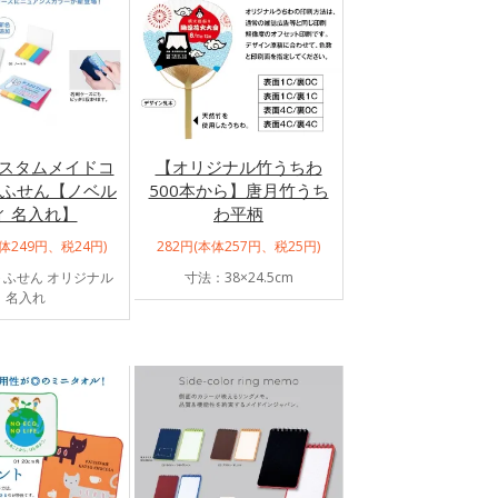
 カスタムメイドコ
【オリジナル竹うちわ
ふせん【ノベル
500本から】唐月竹うち
ィ 名入れ】
わ平柄
本体249円、税24円)
282円(本体257円、税25円)
ふせん オリジナル
寸法：38×24.5cm
名入れ