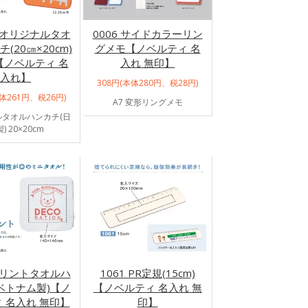
1 オリジナルタオ
0006 サイドカラーリン
(20㎝×20cm)
グメモ【ノベルティ 名
【ノベルティ 名
入れ 無印】
入れ】
308円(本体280円、税28円)
本体261円、税26円)
A7 変形リングメモ
タオルハンカチ(日
) 20×20cm
 プリントタオルハ
1061 PR定規(15cm)
ベトナム製)【ノ
【ノベルティ 名入れ 無
 名入れ 無印】
印】