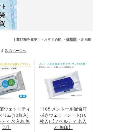
[ 並び順を変更 ]
-
おすすめ順
-
価格順
-
新着順
ます
次のページへ
 除菌ウェットティ
1185 メントール配合汗
リム(10枚入)
拭きウェットシート(10
ティ 名入れ 無
枚入)【ノベルティ 名入
印】
れ 無印】