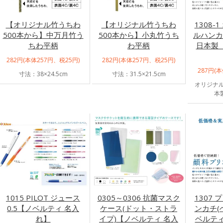
【オリジナル竹うちわ
【オリジナル竹うちわ
1308-
500本から】中万月竹う
500本から】小丸竹うち
ルハンカチ
ちわ平柄
わ平柄
日本製
282円(本体257円、税25円)
282円(本体257円、税25円)
287円(
寸法：38×24.5cm
寸法：31.5×21.5cm
オリジナル
本製
1015 PILOT ジュース
0305～0306 抗菌マスク
1307
0.5【ノベルティ 名入
ケース(ドット・ストラ
ンカチ(
れ】
イプ)【ノベルティ 名入
ベルティ