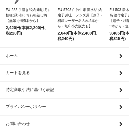
FU-283 手漉き和紙 総彫 月に
FU-5703 白竹中彫 流水鮎 紙
FU-503 
桔梗(緑) 都うちわ杉差し柄
扇子 紳士・メンズ用【扇子・
高 絵付扇子
【無印 小売5本から】
桐箱レーザー名入れ 5本か
【扇子・桐
ら・無印小売販売も】
5本から・
2,420円(本体2,200円、
税220円)
2,640円(本体2,400円、
3,465円(
税240円)
税315円)
ホーム
カートを見る
特定商取引法に基づく表記
プライバシーポリシー
お問い合わせ