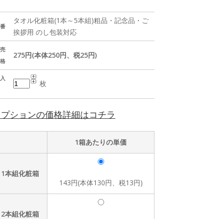
タオル化粧箱(1本～5本組)粗品・記念品・ご
番
挨拶用 のし包装対応
売
275円(本体250円、税25円)
格
入
枚
オプションの価格詳細はコチラ
1箱あたりの単価
1本組化粧箱
143円(本体130円、税13円)
2本組化粧箱