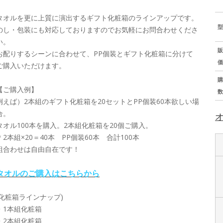
タオルを更に上質に演出するギフト化粧箱のラインアップです。
型
のし・包装にも対応しておりますのでお気軽にお問合わせくださ
い。
販
お配りするシーンに合わせて、PP個装とギフト化粧箱に分けて
価
ご購入いただけます。
購
【ご購入例】
数
例えば）2本組のギフト化粧箱を20セットとPP個装60本欲しい場
合。
タオル100本を購入。2本組化粧箱を20個ご購入。
＊2本組×20＝40本 PP個装60本 合計100本
組合わせは自由自在です！
タオルのご購入はこちらから
(化粧箱ラインナップ)
・1本組化粧箱
・2本組化粧箱