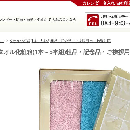
カレンダー名入れ 自社印
枚～
>
タオル化粧箱(1本～5本組)粗品・記念品・ご挨拶用 のし包装対応
タオル化粧箱(1本～5本組)粗品・記念品・ご挨拶用