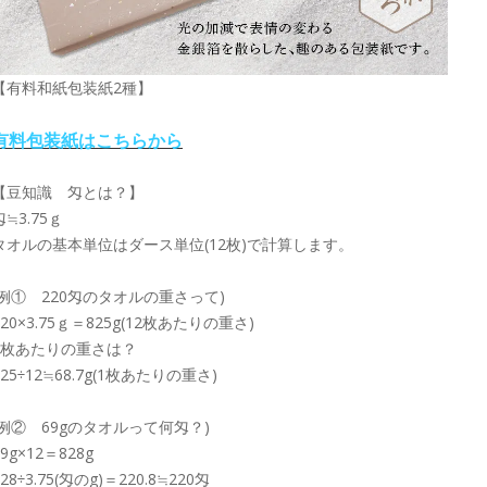
【有料和紙包装紙2種】
有料包装紙はこちらから
【豆知識 匁とは？】
匁≒3.75ｇ
タオルの基本単位はダース単位(12枚)で計算します。
(例① 220匁のタオルの重さって)
220×3.75ｇ＝825g(12枚あたりの重さ)
1枚あたりの重さは？
825÷12≒68.7g(1枚あたりの重さ)
(例② 69gのタオルって何匁？)
69g×12＝828g
828÷3.75(匁のg)＝220.8≒220匁