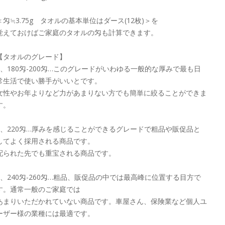
＜匁≒3.75g タオルの基本単位はダース(12枚)＞を
覚えておけばご家庭のタオルの匁も計算できます。
【タオルのグレード】
1、180匁-200匁…このグレードがいわゆる一般的な厚みで最も日
常生活で使い勝手がいいとです。
女性やお年よりなど力があまりない方でも簡単に絞ることができま
す。
2、220匁…厚みを感じることができるグレードで粗品や販促品と
してよく採用される商品です。
配られた先でも重宝される商品です。
3、240匁-260匁…粗品、販促品の中では最高峰に位置する目方で
す。通常一般のご家庭では
あまりいただかれていない商品です。車屋さん、保険業など個人ユ
ーザー様の業種には最適です。