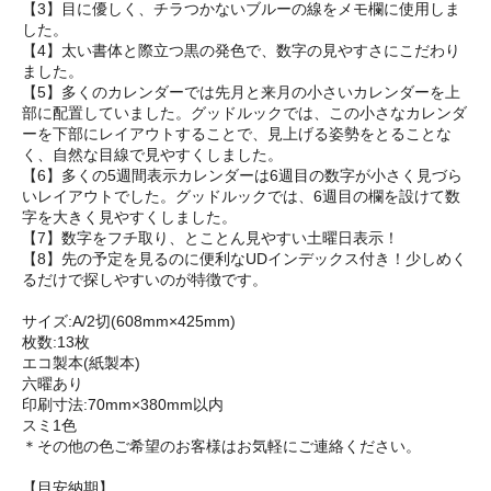
【3】目に優しく、チラつかないブルーの線をメモ欄に使用しま
した。
【4】太い書体と際立つ黒の発色で、数字の見やすさにこだわり
ました。
【5】多くのカレンダーでは先月と来月の小さいカレンダーを上
部に配置していました。グッドルックでは、この小さなカレンダ
ーを下部にレイアウトすることで、見上げる姿勢をとることな
く、自然な目線で見やすくしました。
【6】多くの5週間表示カレンダーは6週目の数字が小さく見づら
いレイアウトでした。グッドルックでは、6週目の欄を設けて数
字を大きく見やすくしました。
【7】数字をフチ取り、とことん見やすい土曜日表示！
【8】先の予定を見るのに便利なUDインデックス付き！少しめく
るだけで探しやすいのが特徴です。
サイズ:A/2切(608mm×425mm)
枚数:13枚
エコ製本(紙製本)
六曜あり
印刷寸法:70mm×380mm以内
スミ1色
＊その他の色ご希望のお客様はお気軽にご連絡ください。
【目安納期】