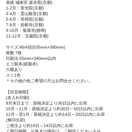
表紙 城南宮 楽水苑(京都)
1-2月：実光院(京都)
3-4月：霊山観音(京都)
5-6月：等持院(京都)
7-8月：岩船寺(京都)
9-10月：柴屋寺(静岡)
11-12月：宝厳院(京都)
サイズ:46/4切(535mm×380mm)
枚数:7枚
印刷法:55mm×340mm以内
エコ製本(紙製本)
六曜あり
スミ1色
＊その他の色ご希望の方はお問合せください。
【目安納期】
(名入れ印刷)
9月末日まで：原稿決定より30日以内に出荷
10月～11月：原稿決定より約30日～50日以内に出荷
12月～翌1月：原稿決定より約14日～20日以内に出荷
(無印出荷)
ご発注より約10日～14日以内に出荷
＊期日納期、お急ぎの場合は、ご相談くださいませ。