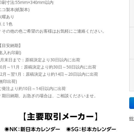
印刷寸法:55mm×340mm以内
エコ製本(紙製本)
六曜あり
スミ1色
＊その他の色ご希望のお客様はお気軽にご連絡ください。
【目安納期】
(名入れ印刷)
9月末日まで：原稿決定より30日以内に出荷
10月～11月：原稿決定より約30日～50日以内に出荷
12月～翌1月：原稿決定より約14日～20日以内に出荷
(無印出荷)
ご発注より約10日～14日以内に出荷
＊期日納期、お急ぎの場合は、ご相談くださいませ。
特