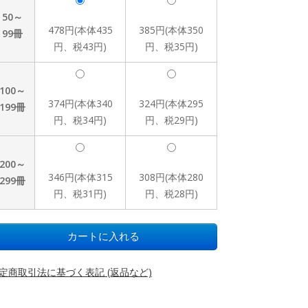
50～
478円(本体435
385円(本体350
99冊
円、税43円)
円、税35円)
100～
374円(本体340
324円(本体295
199冊
円、税34円)
円、税29円)
200～
346円(本体315
308円(本体280
299冊
円、税31円)
円、税28円)
定商取引法に基づく表記 (返品など)