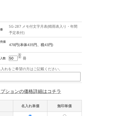
SG-287 メモ付文字月表(晴雨表入り・年間
番
予定表付)
売価
478円(本体435円、税43円)
冊
入数
名入れをご希望の方はご記載ください。
オプションの価格詳細はコチラ
名入れ単価
無印単価