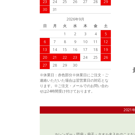
23
24
25
26
27
28
29
30
31
2026年9月
日
月
火
水
木
金
土
1
2
3
4
5
6
7
8
9
10
11
12
13
14
15
16
17
18
19
20
21
22
23
24
25
26
27
28
29
30
※休業日：赤色部分※休業日にご注文・ご
連絡いただいた場合は翌営業日の対応とな
ります。※ご注文・メールでのお問い合わ
せは24時間受け付けております。
202
カレンダー・団扇・扇子・タオル名入れのことな