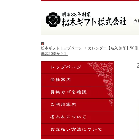
松本ギフトトップページ
>
カレンダー【名入 無印】50冊
無印50部から】