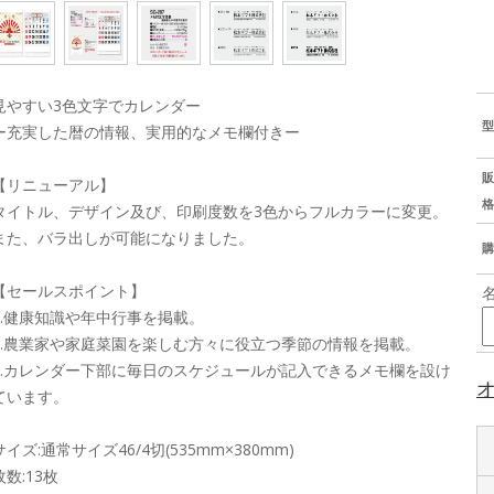
見やすい3色文字でカレンダー
型
ー充実した暦の情報、実用的なメモ欄付きー
販
【リニューアル】
格
タイトル、デザイン及び、印刷度数を3色からフルカラーに変更。
また、バラ出しが可能になりました。
購
【セールスポイント】
1.健康知識や年中行事を掲載。
2.農業家や家庭菜園を楽しむ方々に役立つ季節の情報を掲載。
3.カレンダー下部に毎日のスケジュールが記入できるメモ欄を設け
ています。
サイズ:通常サイズ46/4切(535mm×380mm)
枚数:13枚