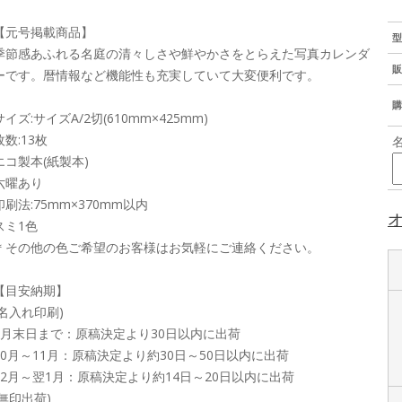
【元号掲載商品】
型
季節感あふれる名庭の清々しさや鮮やかさをとらえた写真カレンダ
販
ーです。暦情報など機能性も充実していて大変便利です。
購
サイズ:サイズA/2切(610mm×425mm)
枚数:13枚
エコ製本(紙製本)
六曜あり
印刷法:75mm×370mm以内
スミ1色
＊その他の色ご希望のお客様はお気軽にご連絡ください。
【目安納期】
(名入れ印刷)
9月末日まで：原稿決定より30日以内に出荷
10月～11月：原稿決定より約30日～50日以内に出荷
12月～翌1月：原稿決定より約14日～20日以内に出荷
(無印出荷)