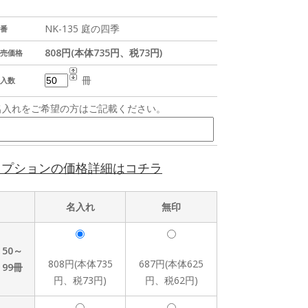
NK-135 庭の四季
番
808円(本体735円、税73円)
売価格
冊
入数
名入れをご希望の方はご記載ください。
オプションの価格詳細はコチラ
名入れ
無印
50～
808円(本体735
687円(本体625
99冊
円、税73円)
円、税62円)