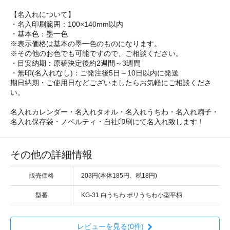
【名入れについて】
・名入印刷範囲：100×140mm以内
・基本色：墨一色
※表示価格は基本の墨一色のものになります。
※その他のお色でも可能ですので、ご相談ください。
・目安納期：原稿決定後約2週間～3週間
・無印(名入れなし)：ご発注後5日～10日以内に発送
期日納期・ご使用日などございましたらお気軽にご相談くださ
い。
名入れカレンダー・名入れタオル・名入れうちわ・名入れ扇子・
名入れ保存袋・ノベルティ・自社印刷にて名入れ致します！
その他の詳細情報
販売価格
203円(本体185円、税18円)
型番
KG-31 白うちわ ポリうちわ小型平柄
レビューを見る(0件)