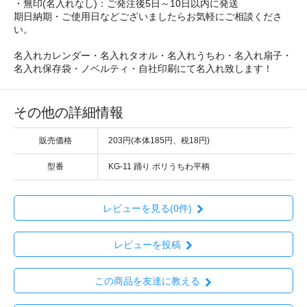
・無印(名入れなし)：ご発注後5日～10日以内に発送
期日納期・ご使用日などございましたらお気軽にご相談くださ
い。
名入れカレンダー・名入れタオル・名入れうちわ・名入れ扇子・
名入れ保存袋・ノベルティ・自社印刷にて名入れ致します！
その他の詳細情報
販売価格
203円(本体185円、税18円)
型番
KG-11 踊り ポリうちわ平柄
レビューを見る(0件)
レビューを投稿
この商品を友達に教える