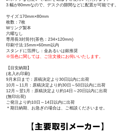
3.幅が80mmなので、デスクの隙間などに配置が可能です。
サイズ:170mm×80mm
枚数：7枚
Wリング製本
六曜なし
専用長3封筒付(茶色：234×120mm)
印刷寸法:15mm×60mm以内
スタンドに箔押し：金あるいは銀推奨
※箔色に関しては、ご注文後にお伺いいたします。
【目安納期】
(名入れ印刷)
9月末日まで：原稿決定より30日以内に出荷
10月～11月：原稿決定より約30日～50日以内に出荷
12月～翌1月：原稿決定より約14日～20日以内に出荷
(無印出荷)
ご発注より約10日～14日以内に出荷
＊期日納期、お急ぎの場合は、ご相談くださいませ。