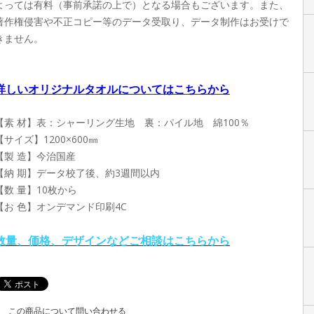
よっては有料（事前承諾の上で）となる場合もございます。また、
著作権侵害や不正コピー等のデータ受取り、データ制作はお受けで
きません。
詳しいオリジナルタオルについてはこちらから
【素 材】表：シャーリング生地 裏：パイル地 綿100％
【サイズ】1200×600㎜
【製 造】今治国産
【納 期】データ校了後、約3週間以内
【数 量】10枚から
【お 色】オンデマンド印刷4C
数量、価格、デザインなどご相談はこちらから
この商品について問い合わせる