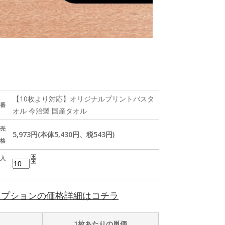
【10枚より対応】オリジナルプリントバスタ
番
オル 今治製 国産タオル
売
5,973円(本体5,430円、税543円)
格
入
オプションの価格詳細はコチラ
1枚あたりの単価