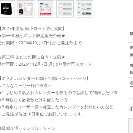
【2027年度版 極小ロット受付期間】
型
★第一弾 極小ロット限定販売企画★
受付期限：2026年10月17日(土)ご発注分まで
販
価
★第二弾 まだまだ間に合う！企画★
受付再開：2026年12月7日(月)より受付再スタート
購
数
【名入れカレンダー10部～40部小ロットページ】
＜こんなユーザー様に最適＞
★1 はじめて名入れカレンダーを作るのでお試しで制作したい方
★2 無駄なく必要数だけを配りたい方
★3 特別なユーザー様へ厳選したカレンダーを配りたい方など
＊ご発注単位は10冊単位でお願いいたします。
高級感が漂うシンプルデザイン