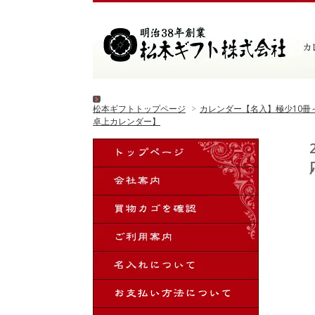
松本ギフトトップページ
>
カレンダー【名入】極少10冊
卓上カレンダー】