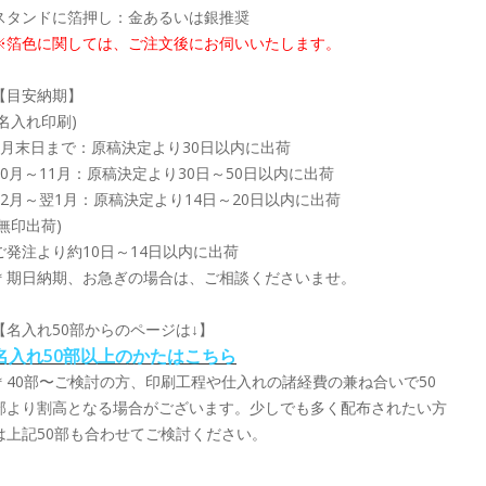
スタンドに箔押し：金あるいは銀推奨
※箔色に関しては、ご注文後にお伺いいたします。
【目安納期】
(名入れ印刷)
9月末日まで：原稿決定より30日以内に出荷
10月～11月：原稿決定より30日～50日以内に出荷
12月～翌1月：原稿決定より14日～20日以内に出荷
(無印出荷)
ご発注より約10日～14日以内に出荷
＊期日納期、お急ぎの場合は、ご相談くださいませ。
【名入れ50部からのページは↓】
名入れ50部以上のかたはこちら
＊40部〜ご検討の方、印刷工程や仕入れの諸経費の兼ね合いで50
部より割高となる場合がございます。少しでも多く配布されたい方
は上記50部も合わせてご検討ください。