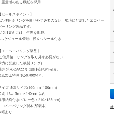
ー重量感のある厚紙を採用ー
【セールスポイント】
1.ご使用後リングを取り外す必要のない、環境に配慮したエコペー
パーリング製品です。
2.12月裏面には、年表を掲載。
3.スケジュール管理に役立つシール付き。
【エコペーパリング製品】
(ご使用後、リングを取り外す必要がない、
環境に配慮した紙製リング)
特許 第4528822号 国際特許取得済み。
台紙加工特許 第5070094号。
サイズ:通常サイズ(160mm×180mm)
印刷寸法:15mm×140mm以内
専用紙袋付き(グレー色：210×185mm)
エコペーパリング製本(紙製本)
特
六曜あり