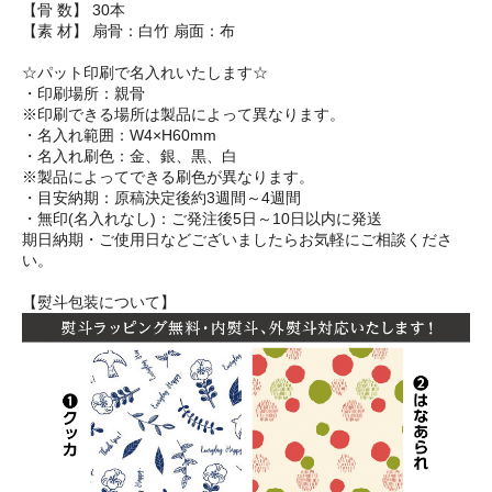
【骨 数】 30本
【素 材】 扇骨：白竹 扇面：布
☆パット印刷で名入れいたします☆
・印刷場所：親骨
※印刷できる場所は製品によって異なります。
・名入れ範囲：W4×H60mm
・名入れ刷色：金、銀、黒、白
※製品によってできる刷色が異なります。
・目安納期：原稿決定後約3週間～4週間
・無印(名入れなし)：ご発注後5日～10日以内に発送
期日納期・ご使用日などございましたらお気軽にご相談くださ
い。
【熨斗包装について】