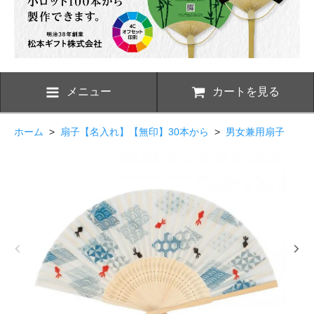
メニュー
カートを見る
ホーム
>
扇子【名入れ】【無印】30本から
>
男女兼用扇子