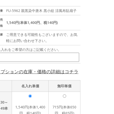
FU-5962 親黒染中唐木 黒小紋 涼風布貼扇子
番
売
1,540円(本体1,400円、税140円)
格
ご用意できる可能性もございますので、お気
庫
軽にお問い合わせ下さい。
名入れをご希望の方はご記載ください。
オプションの在庫・価格の詳細はコチラ
名入れ単価
無印単価
30～
1,540円(本体1,400
715円(本体650
49本
円、税140円)
円、税65円)