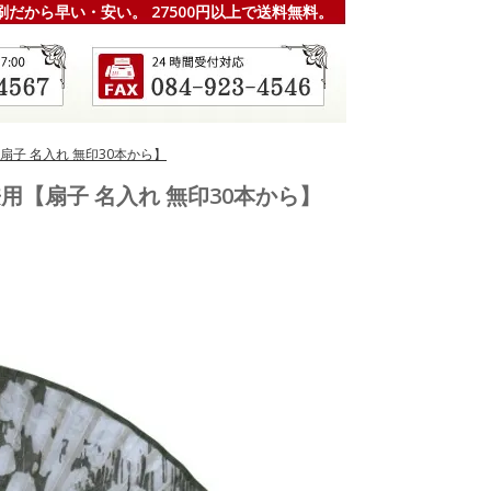
刷だから早い・安い。 27500円以上で送料無料。
【扇子 名入れ 無印30本から】
兼用【扇子 名入れ 無印30本から】