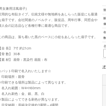
(男女兼用涼風扇子)
型
実用的な布貼タイプ。伝統文様や無地柄をあしらった販促にも最適
販
な扇子です。会社関連のノベルティ、販促品、周年行事、同窓会や
価
婦人会の記念品など各種行事に最適な商品です。
在
この商品は、落ち着いた黒のベースに小紋をあしらった扇子です。
数
【全 長】 7寸 約21cm
【骨 数】 30本
【素 材】 扇骨：黒染竹 扇面：布
☆パット印刷で名入れいたします☆
・印刷場所：親骨
※印刷できる場所は製品によって異なります。
・名入れ範囲：W4×H60mm
・名入れ刷色：金、銀、黒、白
※製品によってできる刷色が異なります。
・目安納期：原稿決定後約3週間～4週間