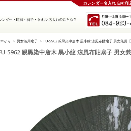
カレンダー名入れ 自社印
0本から
>
男女兼用扇子
>
FU-5962 親黒染中唐木 黒小紋 涼風布貼扇子 男女兼用
FU-5962 親黒染中唐木 黒小紋 涼風布貼扇子 男女