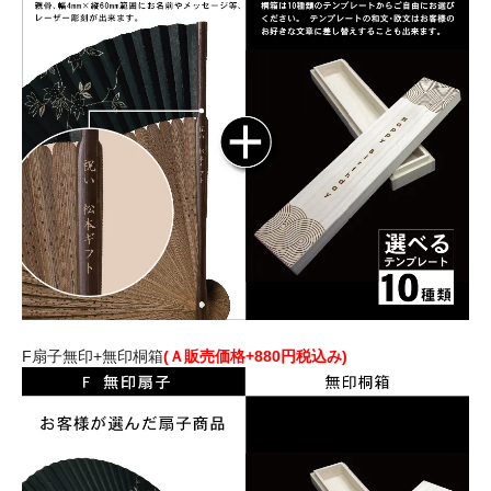
F扇子無印+無印桐箱
(Ａ販売価格+880円税込み)