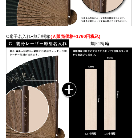
C扇子名入れ+無印桐箱
(Ａ販売価格+1760円税込)