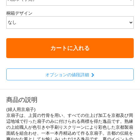
桐箱デザイン
カートに入れる
オプションの値段詳細
商品の説明
(婦人用京扇子)
京扇子は、上質の竹骨を用い、すべての仕上げ加工を京都及び周
辺地域で行った扇子のみに付けられる商標を得た逸品です。熟練
の上絵職人が色引きや手刷りスクリーンにより彩色した京都製扇
面紙を組合わせ、一本一本丹精込めて作る京扇子。古都の伝統を
爽やかな風としてお愉しみいただける逸品です。夏のイベントの