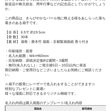
販促品や株主総会、周年行事などの記念品としていかがでしょう
か。
この商品は、きらびやかなパール地に映える桜をあしらった落ち
着きのある扇子です。
【全 長】 6.5寸 約19.5cm
【骨 数】 30本
【素 材】 扇骨：唐木竹 扇面：京都製扇面紙 香り付き
・印刷場所：親骨
・名入れ範囲：W4×H60mm
・目安納期：原稿決定後約2週間～3週間
・無印(名入れなし)：ご発注後5日～10日以内に発送
期日納期・ご使用日などございましたらお気軽にご相談くださ
い。
☆扇子の親骨にレーザーで名入れをすることができます☆
特別なプレゼントに最適♪
様々な場面に対応できるオリジナル桐箱です。
名入れ内容は購入画面のテンプレート/名入れ内容