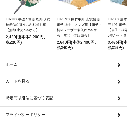
FU-283 手漉き和紙 総彫 月に
FU-5703 白竹中彫 流水鮎 紙
FU-503 
桔梗(緑) 都うちわ杉差し柄
扇子 紳士・メンズ用【扇子・
高 絵付扇子
【無印 小売5本から】
桐箱レーザー名入れ 5本か
【扇子・桐
ら・無印小売販売も】
5本から・
2,420円(本体2,200円、
税220円)
2,640円(本体2,400円、
3,465円(
税240円)
税315円)
ホーム
カートを見る
特定商取引法に基づく表記
プライバシーポリシー