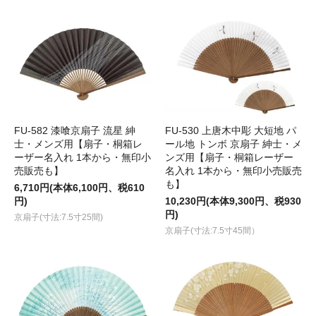
FU-582 漆喰京扇子 流星 紳
FU-530 上唐木中彫 大短地 パ
士・メンズ用【扇子・桐箱レ
ール地 トンボ 京扇子 紳士・メ
ーザー名入れ 1本から・無印小
ンズ用【扇子・桐箱レーザー
売販売も】
名入れ 1本から・無印小売販売
も】
6,710円(本体6,100円、税610
円)
10,230円(本体9,300円、税930
円)
京扇子(寸法:7.5寸25間)
京扇子(寸法:7.5寸45間）