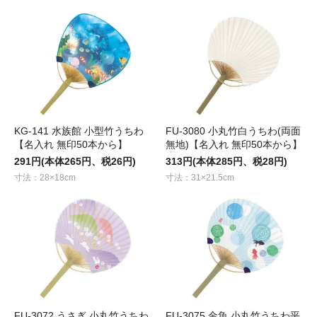
KG-141 水族館 小型竹うちわ
FU-3080 小丸竹白うちわ(両面
【名入れ 無印50本から】
無地)【名入れ 無印50本から】
291円(本体265円、税26円)
313円(本体285円、税28円)
寸法：28×18cm
寸法：31×21.5cm
FU-3072 うさぎ 小丸竹うちわ
FU-3075 金魚 小丸竹うちわ平