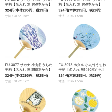
平柄【名入れ 無印50本から】
柄【名入れ 無印50本から】
324円(本体295円、税29円)
324円(本体295円、税29円)
寸法：31×21.5cm
寸法：31×21.5cm
FU-3077 サカナ 小丸竹うちわ
FU-3073 ホタル 小丸竹うちわ
平柄【名入れ 無印50本から】
平柄【名入れ 無印50本から】
324円(本体295円、税29円)
324円(本体295円、税29円)
寸法：31×21.5cm
寸法：31×21.5cm