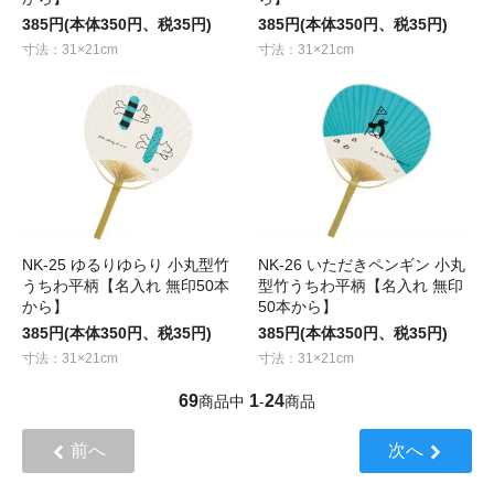
385円(本体350円、税35円)
385円(本体350円、税35円)
寸法：31×21cm
寸法：31×21cm
NK-25 ゆるりゆらり 小丸型竹
NK-26 いただきペンギン 小丸
うちわ平柄【名入れ 無印50本
型竹うちわ平柄【名入れ 無印
から】
50本から】
385円(本体350円、税35円)
385円(本体350円、税35円)
寸法：31×21cm
寸法：31×21cm
69
1
24
商品中
-
商品
前へ
次へ