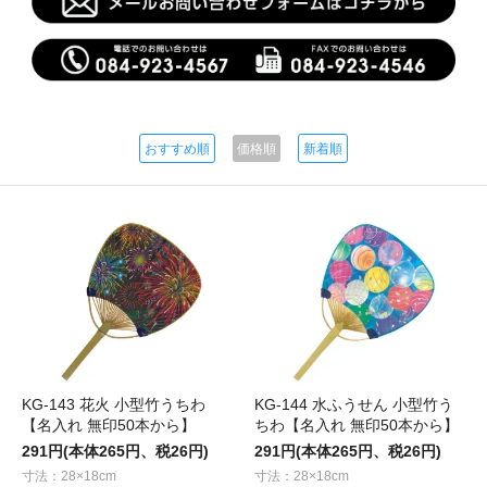
おすすめ順
価格順
新着順
KG-143 花火 小型竹うちわ
KG-144 水ふうせん 小型竹う
【名入れ 無印50本から】
ちわ【名入れ 無印50本から】
291円(本体265円、税26円)
291円(本体265円、税26円)
寸法：28×18cm
寸法：28×18cm