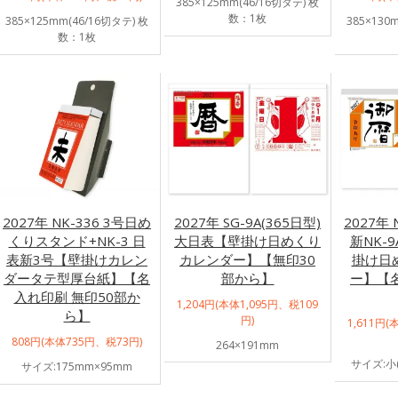
385×125mm(46/16切タテ) 枚
数：1枚
385×125mm(46/16切タテ) 枚
385×130
数：1枚
2027年 NK-336 3号日め
2027年 SG-9A(365日型)
2027年 
くりスタンド+NK-3 日
大日表【壁掛け日めくり
新NK-
表新3号【壁掛けカレン
カレンダー】【無印30
掛け日
ダータテ型厚台紙】【名
部から】
ー】【
入れ印刷 無印50部か
1,204円(本体1,095円、税109
ら】
円)
1,611円(
808円(本体735円、税73円)
264×191mm
サイズ:小(
サイズ:175mm×95mm