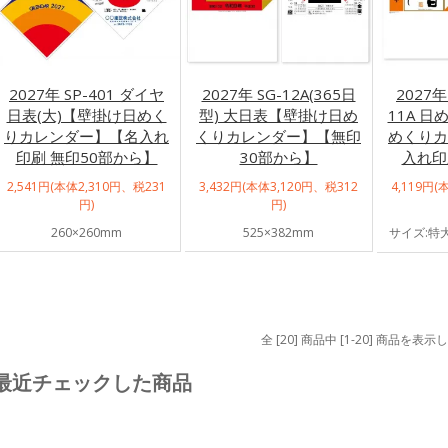
2027年 SP-401 ダイヤ
2027年 SG-12A(365日
2027年
日表(大)【壁掛け日めく
型) 大日表【壁掛け日め
11A 
りカレンダー】【名入れ
くりカレンダー】【無印
めくりカ
印刷 無印50部から】
30部から】
入れ印
2,541円(本体2,310円、税231
3,432円(本体3,120円、税312
4,119円(
円)
円)
260×260mm
525×382mm
サイズ:特大
全 [20] 商品中 [1-20] 商品を表
最近チェックした商品