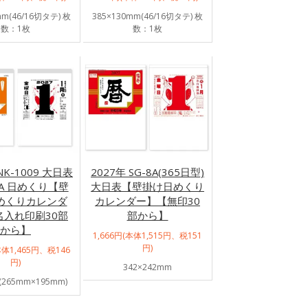
mm(46/16切タテ) 枚
385×130mm(46/16切タテ) 枚
数：1枚
数：1枚
NK-1009 大日表
2027年 SG-8A(365日型)
9A 日めくり【壁
大日表【壁掛け日めくり
めくりカレンダ
カレンダー】【無印30
名入れ印刷30部
部から】
から】
1,666円(本体1,515円、税151
円)
本体1,465円、税146
円)
342×242mm
265mm×195mm)