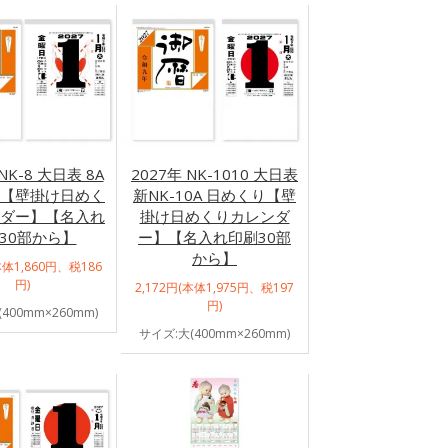
NK-8 大日表 8A
2027年 NK-1010 大日表
【壁掛け日めく
新NK-10A 日めくり【壁
ダー】【名入れ
掛け日めくりカレンダ
30部から】
ー】【名入れ印刷30部
から】
本体1,860円、税186
円)
2,172円(本体1,975円、税197
円)
400mm×260mm)
サイズ:大(400mm×260mm)