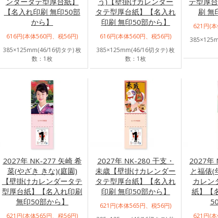
ンダータテ型厚台紙】
う)【壁掛けカレンダー
テ型厚台
【名入れ印刷 無印50部
タテ型厚台紙】【名入れ
刷 無
から】
印刷 無印50部から】
621円(
616円(本体560円、税56円)
616円(本体560円、税56円)
385×125
385×125mm(46/16切タテ) 枚
385×125mm(46/16切タテ) 枚
数：1枚
数：1枚
2027年 NK-277 矢崎 希
2027年 NK-280 干支・
2027年
菜(やざき きな)(庭園)
未歳【壁掛けカレンダー
と福俵(
【壁掛けカレンダータテ
タテ型厚台紙】【名入れ
カレン
型厚台紙】【名入れ印刷
印刷 無印50部から】
紙】【
無印50部から】
5
621円(本体565円、税56円)
621円(本体565円、税56円)
621円(