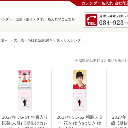
カレンダー名入れ 自社印
0冊～
>
大日表・小日表(台紙付き)日めくりカレンダー
全 [20] 商品中 [1-20] 商品を表
2027年 SG-61 年表入り
2027年 SG-62 和装スタ
2027年
民芸(未歳)【壁掛けカレ
ー 花木 ゆう(はなき ゆ
歳【壁掛