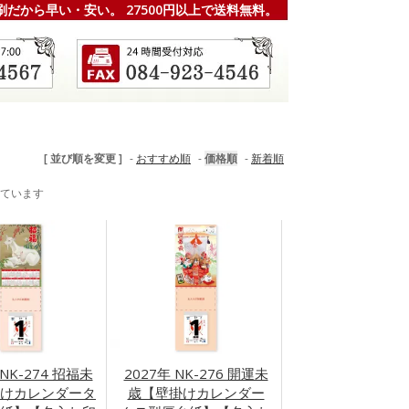
刷だから早い・安い。 27500円以上で送料無料。
[ 並び順を変更 ]
-
おすすめ順
-
価格順
-
新着順
示しています
 NK-274 招福未
2027年 NK-276 開運未
けカレンダータ
歳【壁掛けカレンダー