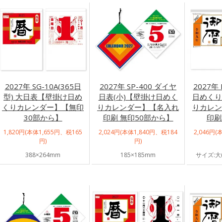
2027年 SG-10A(365日
2027年 SP-400 ダイヤ
2027年 
型) 大日表【壁掛け日め
日表(小)【壁掛け日めく
日めくり
くりカレンダー】【無印
りカレンダー】【名入れ
りカレン
30部から】
印刷 無印50部から】
印刷
1,820円(本体1,655円、税165
2,024円(本体1,840円、税184
2,046円(
円)
円)
388×264mm
185×185mm
サイズ:大(