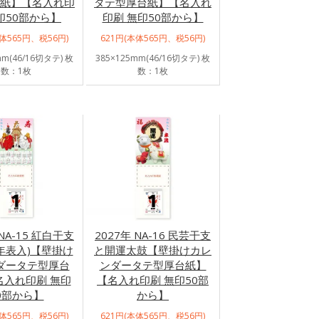
紙】【名入れ印
タテ型厚台紙】【名入れ
印50部から】
印刷 無印50部から】
本体565円、税56円)
621円(本体565円、税56円)
mm(46/16切タテ) 枚
385×125mm(46/16切タテ) 枚
数：1枚
数：1枚
 NA-15 紅白干支
2027年 NA-16 民芸干支
年表入)【壁掛け
と開運太鼓【壁掛けカレ
ダータテ型厚台
ンダータテ型厚台紙】
名入れ印刷 無印
【名入れ印刷 無印50部
0部から】
から】
本体565円、税56円)
621円(本体565円、税56円)