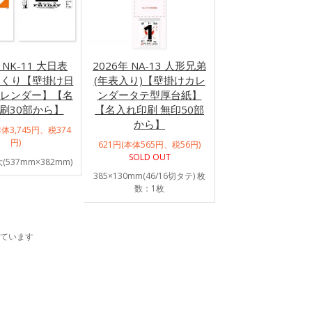
 NK-11 大日表
2026年 NA-13 人形兄弟
日めくり【壁掛け日
(年表入り)【壁掛けカレ
レンダー】【名
ンダータテ型厚台紙】
刷30部から】
【名入れ印刷 無印50部
から】
本体3,745円、税374
円)
621円(本体565円、税56円)
SOLD OUT
(537mm×382mm)
385×130mm(46/16切タテ) 枚
数：1枚
示しています