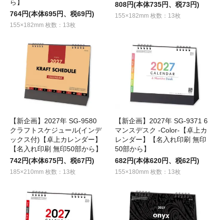
ら】
808円(本体735円、税73円)
764円(本体695円、税69円)
155×182mm 枚数：13枚
155×182mm 枚数：13枚
【新企画】2027年 SG-9580
【新企画】2027年 SG-9371 6
クラフトスケジュール(インデ
マンスデスク -Color-【卓上カ
ックス付)【卓上カレンダー】
レンダー】【名入れ印刷 無印
【名入れ印刷 無印50部から】
50部から】
742円(本体675円、税67円)
682円(本体620円、税62円)
185×210mm 枚数：13枚
155×180mm 枚数：13枚