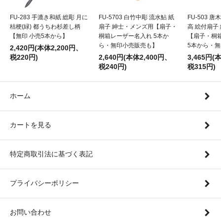
FU-283 手漉き和紙 総彫 月に
FU-5703 白竹中彫 流水鮎 紙
FU-503 
桔梗(緑) 都うちわ杉差し柄
扇子 紳士・メンズ用【扇子・
高 絵付扇子
【無印 小売5本から】
桐箱レーザー名入れ 5本か
【扇子・桐
ら・無印小売販売も】
5本から・
2,420円(本体2,200円、
税220円)
2,640円(本体2,400円、
3,465円(
税240円)
税315円)
ホーム
カートを見る
特定商取引法に基づく表記
プライバシーポリシー
お問い合わせ