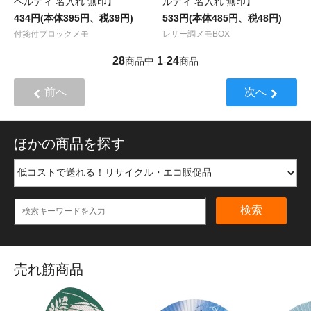
ベルティ 名入れ 無印】
ルティ 名入れ 無印】
434円(本体395円、税39円)
533円(本体485円、税48円)
付箋付ブロックメモ
レザー調メモBOX
28
1
24
商品中
-
商品
前へ
次へ
ほかの商品を探す
検索
売れ筋商品