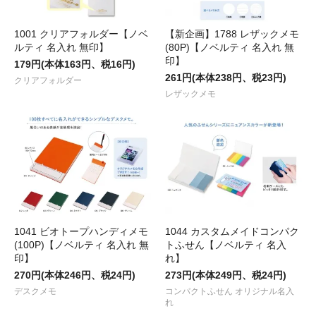
1001 クリアフォルダー【ノベ
【新企画】1788 レザックメモ
ルティ 名入れ 無印】
(80P)【ノベルティ 名入れ 無
印】
179円(本体163円、税16円)
261円(本体238円、税23円)
クリアフォルダー
レザックメモ
1041 ビオトープハンディメモ
1044 カスタムメイドコンパク
(100P)【ノベルティ 名入れ 無
トふせん【ノベルティ 名入
印】
れ】
270円(本体246円、税24円)
273円(本体249円、税24円)
デスクメモ
コンパクトふせん オリジナル名入
れ