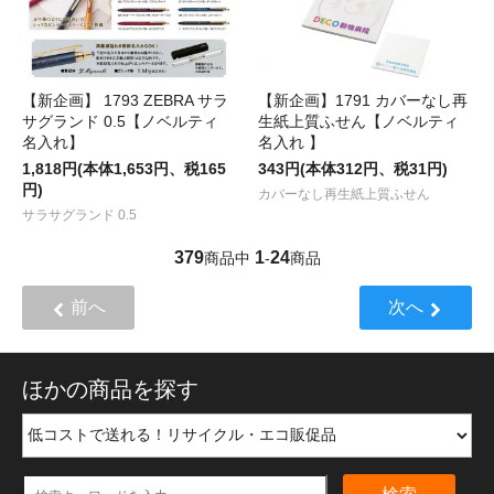
【新企画】 1793 ZEBRA サラ
【新企画】1791 カバーなし再
サグランド 0.5【ノベルティ
生紙上質ふせん【ノベルティ
名入れ】
名入れ 】
1,818円(本体1,653円、税165
343円(本体312円、税31円)
円)
カバーなし再生紙上質ふせん
サラサグランド 0.5
379
1
24
商品中
-
商品
前へ
次へ
ほかの商品を探す