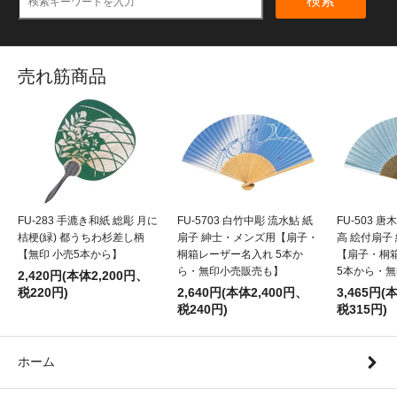
検索
売れ筋商品
FU-283 手漉き和紙 総彫 月に
FU-5703 白竹中彫 流水鮎 紙
FU-503 
桔梗(緑) 都うちわ杉差し柄
扇子 紳士・メンズ用【扇子・
高 絵付扇子
【無印 小売5本から】
桐箱レーザー名入れ 5本か
【扇子・桐
ら・無印小売販売も】
5本から・
2,420円(本体2,200円、
税220円)
2,640円(本体2,400円、
3,465円(
税240円)
税315円)
ホーム