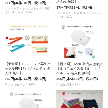
名入れ 無印】
111円(本体101円、税10円)
97円(本体89円、税8円)
ウェットティッシュさわやか(10枚
入) フルカラー対応
ノンアルコール除菌ウェットティッ
シュ(10枚入)
【新企画】1828 ロング再生パ
【新企画】1320 今治あぜ織タ
ックルPP(1P)【ノベルティ 名
オル（フェイスタオル）【ノ
入れ 無印】
ベルティ 名入れ 無印】
182円(本体166円、税16円)
466円(本体424円、税42円)
ロング再生パックルPP
今治あぜ織タオル